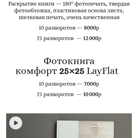
Раскрытие книги — 180° фотопечать, твердая
фотообложка, пластиковая основа листа,
шелковая печать, очень качественная
10 разворотов —
8000
р
15 разворотов —
12 000
р
Фотокнига
комфорт
25×25
LayFlat
10 разворотов —
7000
р
15 разворотов —
10 000
р