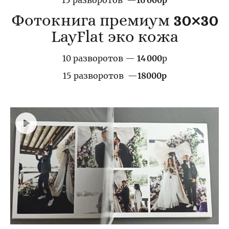
Фотокнига премиум
30×30
LayFlat эко кожа
10 разворотов —
14 000
р
15 разворотов —
18000р